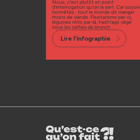
Nous, c’est plutôt en point
d’interrogation qu’on la sert. Car soyon
honnêtes : tout le monde dit manger
moins de viande. Flexitarisme par-ci,
légumes rôtis par-là, hashtags végé
sous les selfies de brunch…
Lire l'infographie