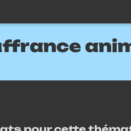
ffrance ani
tats pour cette thémat