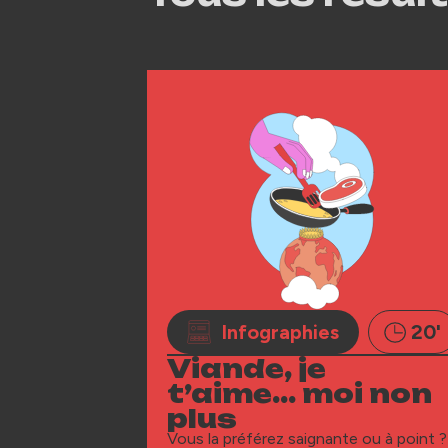
Infographies
20'
Viande, je
t’aime… moi non
plus
Vous la préférez saignante ou à point ?