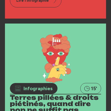
Lire l'infographie
Infographies
15'
Terres pillées & droits
piétinés, quand dire
non ne suffit pas