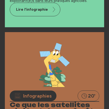
exploitant(e)s dans leurs pratiques agricoles.
Lire l'infographie
Infographies
20'
Ce que les satellites