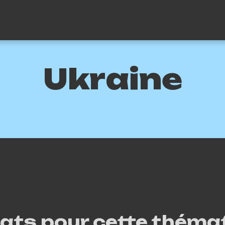
Ukraine
tats pour cette thémat