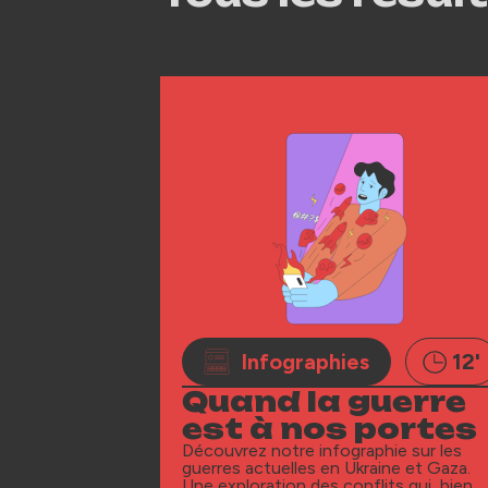
Infographies
12'
Quand la guerre
est à nos portes
Découvrez notre infographie sur les
guerres actuelles en Ukraine et Gaza.
Une exploration des conflits qui, bien